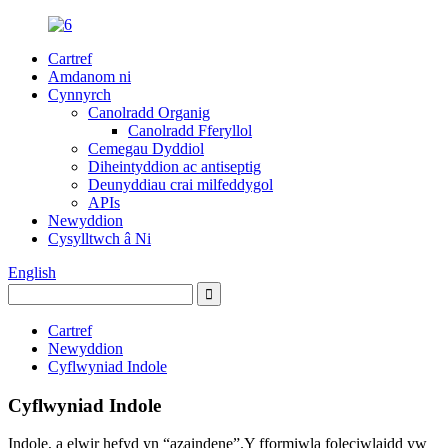
Cartref
Amdanom ni
Cynnyrch
Canolradd Organig
Canolradd Fferyllol
Cemegau Dyddiol
Diheintyddion ac antiseptig
Deunyddiau crai milfeddygol
APIs
Newyddion
Cysylltwch â Ni
English
Cartref
Newyddion
Cyflwyniad Indole
Cyflwyniad Indole
Indole, a elwir hefyd yn “azaindene”.Y fformiwla foleciwlaidd yw