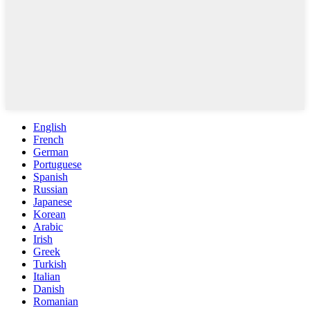
English
French
German
Portuguese
Spanish
Russian
Japanese
Korean
Arabic
Irish
Greek
Turkish
Italian
Danish
Romanian