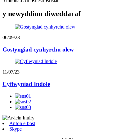
Ymholiad Am Rhestr Brisiau
y newyddion diweddaraf
06/09/23
Gostyngiad cynhyrchu olew
11/07/23
Cyflwyniad Indole
Anfon e-bost
Skype