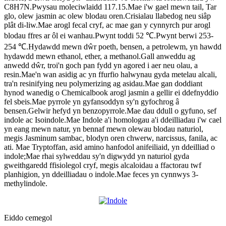
C8H7N.Pwysau moleciwlaidd 117.15.Mae i'w gael mewn tail, Tar
glo, olew jasmin ac olew blodau oren.Crisialau llabedog neu siâp
plât di-liw.Mae arogl fecal cryf, ac mae gan y cynnyrch pur arogl
blodau ffres ar ôl ei wanhau.Pwynt toddi 52 ℃.Pwynt berwi 253-
254 ℃.Hydawdd mewn dŵr poeth, bensen, a petrolewm, yn hawdd
hydawdd mewn ethanol, ether, a methanol.Gall anweddu ag
anwedd dŵr, troi'n goch pan fydd yn agored i aer neu olau, a
resin.Mae'n wan asidig ac yn ffurfio halwynau gyda metelau alcali,
tra'n resinifying neu polymerizing ag asidau.Mae gan doddiant
hynod wanedig o Chemicalbook arogl jasmin a gellir ei ddefnyddio
fel sbeis.Mae pyrrole yn gyfansoddyn sy'n gyfochrog â
bensen.Gelwir hefyd yn benzopyrrole.Mae dau ddull o gyfuno, sef
indole ac Isoindole.Mae Indole a'i homologau a'i ddeilliadau i'w cael
yn eang mewn natur, yn bennaf mewn olewau blodau naturiol,
megis Jasminum sambac, blodyn oren chwerw, narcissus, fanila, ac
ati. Mae Tryptoffan, asid amino hanfodol anifeiliaid, yn ddeilliad o
indole;Mae rhai sylweddau sy'n digwydd yn naturiol gyda
gweithgaredd ffisiolegol cryf, megis alcaloidau a ffactorau twf
planhigion, yn ddeilliadau o indole.Mae feces yn cynnwys 3-
methylindole.
Eiddo cemegol