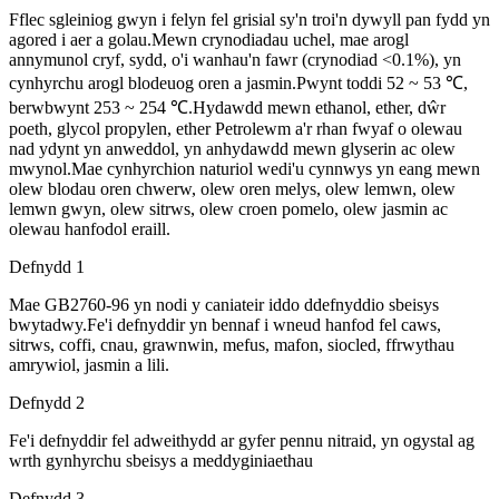
Fflec sgleiniog gwyn i felyn fel grisial sy'n troi'n dywyll pan fydd yn
agored i aer a golau.Mewn crynodiadau uchel, mae arogl
annymunol cryf, sydd, o'i wanhau'n fawr (crynodiad <0.1%), yn
cynhyrchu arogl blodeuog oren a jasmin.Pwynt toddi 52 ~ 53 ℃,
berwbwynt 253 ~ 254 ℃.Hydawdd mewn ethanol, ether, dŵr
poeth, glycol propylen, ether Petrolewm a'r rhan fwyaf o olewau
nad ydynt yn anweddol, yn anhydawdd mewn glyserin ac olew
mwynol.Mae cynhyrchion naturiol wedi'u cynnwys yn eang mewn
olew blodau oren chwerw, olew oren melys, olew lemwn, olew
lemwn gwyn, olew sitrws, olew croen pomelo, olew jasmin ac
olewau hanfodol eraill.
Defnydd 1
Mae GB2760-96 yn nodi y caniateir iddo ddefnyddio sbeisys
bwytadwy.Fe'i defnyddir yn bennaf i wneud hanfod fel caws,
sitrws, coffi, cnau, grawnwin, mefus, mafon, siocled, ffrwythau
amrywiol, jasmin a lili.
Defnydd 2
Fe'i defnyddir fel adweithydd ar gyfer pennu nitraid, yn ogystal ag
wrth gynhyrchu sbeisys a meddyginiaethau
Defnydd 3