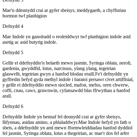
Mae'n ddeunydd crai ar gyfer sbeisys, meddygaeth, a chyffuriau
hormon twf planhigion
Defnydd 4
Mae Indole yn ganolradd o reoleiddwyr twf planhigion indole asid
asetig ac asid butyrig indole.
Defnydd 5
Gellir ei ddefnyddio'n helaeth mewn jasmin, Syringa oblata, neroli,
gardenia, gwyddfid, lotus, narcissus, ylang ylang, tegeirian
glaswellt, tegeirian gwyn a hanfod blodau eraill.Fe'i defnyddir yn
gyffredin hefyd gyda methyl indole i baratoi persawr civet artiffisial,
y gellir ei ddefnyddio mewn siocled, mafon, mefus, oren chwerw,
coffi, cnau, caws, grawnwin, cyfansawdd blas ffrwythau a hanfod
arall.
Defnydd 6
Defnyddir Indole yn bennaf fel deunydd crai ar gyfer sbeisys,
llifynnau, asidau amino, a phlaladdwyr.Mae Indole hefyd yn fath o
sbeis, a ddefnyddir yn aml mewn fformwleiddiadau hanfod dyddiol
fel jasmin, Syringa oblata, lotus a thegeirian, ac mae'r dos fel arfer