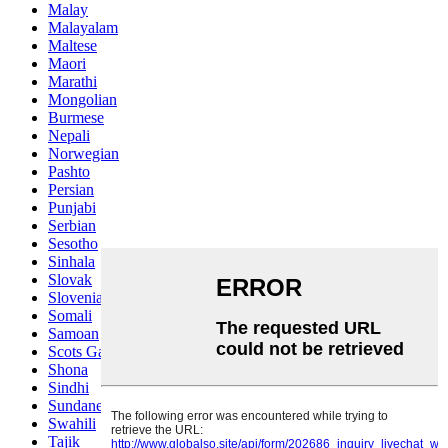
Malay
Malayalam
Maltese
Maori
Marathi
Mongolian
Burmese
Nepali
Norwegian
Pashto
Persian
Punjabi
Serbian
Sesotho
Sinhala
Slovak
Slovenian
Somali
Samoan
Scots Gaelic
Shona
Sindhi
Sundanese
Swahili
Tajik