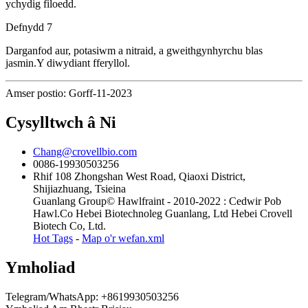
ychydig filoedd.
Defnydd 7
Darganfod aur, potasiwm a nitraid, a gweithgynhyrchu blas
jasmin.Y diwydiant fferyllol.
Amser postio: Gorff-11-2023
Cysylltwch â Ni
Chang@crovellbio.com
0086-19930503256
Rhif 108 Zhongshan West Road, Qiaoxi District,
Shijiazhuang, Tsieina
Guanlang Group© Hawlfraint - 2010-2022 : Cedwir Pob
Hawl.Co Hebei Biotechnoleg Guanlang, Ltd Hebei Crovell
Biotech Co, Ltd.
Hot Tags
-
Map o'r wefan.xml
Ymholiad
Telegram/WhatsApp: +8619930503256