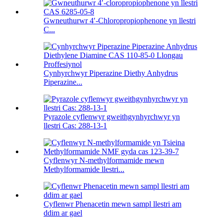
Gwneuthurwr 4′-Chloropropiophenone yn llestri
C...
Cynhyrchwyr Piperazine Diethy Anhydrus
Piperazine...
Pyrazole cyflenwyr gweithgynhyrchwyr yn
llestri Cas: 288-13-1
Cyflenwyr N-methylformamide mewn
Methylformamide llestri...
Cyflenwr Phenacetin mewn sampl llestri am
ddim ar gael