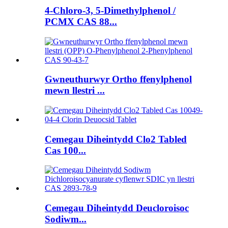
4-Chloro-3, 5-Dimethylphenol /
PCMX CAS 88...
Gwneuthurwyr Ortho ffenylphenol
mewn llestri ...
Cemegau Diheintydd Clo2 Tabled
Cas 100...
Cemegau Diheintydd Deucloroisoc
Sodiwm...