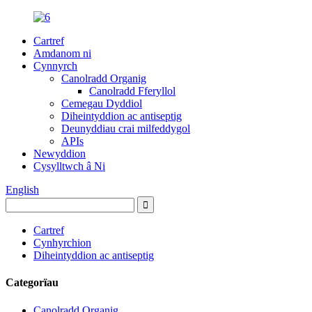
Cartref
Amdanom ni
Cynnyrch
Canolradd Organig
Canolradd Fferyllol
Cemegau Dyddiol
Diheintyddion ac antiseptig
Deunyddiau crai milfeddygol
APIs
Newyddion
Cysylltwch â Ni
English
Cartref
Cynhyrchion
Diheintyddion ac antiseptig
Categorïau
Canolradd Organig