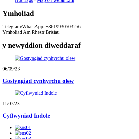
Hot Tags
-
Map o'r wefan.xml
Ymholiad
Telegram/WhatsApp: +8619930503256
Ymholiad Am Rhestr Brisiau
y newyddion diweddaraf
06/09/23
Gostyngiad cynhyrchu olew
11/07/23
Cyflwyniad Indole