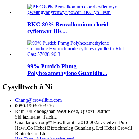
BKC 80% Benzalkonium clorid
cyflenwyr BK...
99% Purdeb Phmg
Polyhexamethylene Guanidin...
Cysylltwch â Ni
Chang@crovellbio.com
0086-19930503256
Rhif 108 Zhongshan West Road, Qiaoxi District,
Shijiazhuang, Tsieina
Guanlang Group© Hawlfraint - 2010-2022 : Cedwir Pob
Hawl.Co Hebei Biotechnoleg Guanlang, Ltd Hebei Crovell
Biotech Co, Ltd.