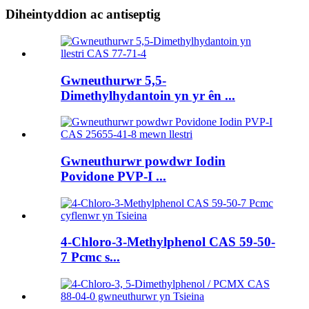
Diheintyddion ac antiseptig
Gwneuthurwr 5,5-
Dimethylhydantoin yn yr ên ...
Gwneuthurwr powdwr Iodin
Povidone PVP-I ...
4-Chloro-3-Methylphenol CAS 59-50-
7 Pcmc s...