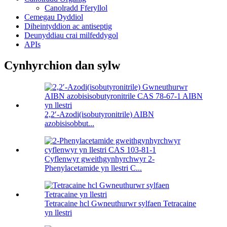
Canolradd Fferyllol
Cemegau Dyddiol
Diheintyddion ac antiseptig
Deunyddiau crai milfeddygol
APIs
Cynhyrchion dan sylw
2,2′-Azodi(isobutyronitrile) AIBN
azobisisobbut...
Cyflenwyr gweithgynhyrchwyr 2-
Phenylacetamide yn llestri C...
Tetracaine hcl Gwneuthurwr sylfaen Tetracaine
yn llestri