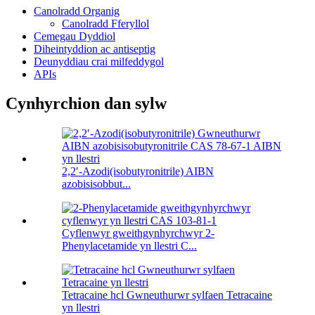
Canolradd Organig
Canolradd Fferyllol
Cemegau Dyddiol
Diheintyddion ac antiseptig
Deunyddiau crai milfeddygol
APIs
Cynhyrchion dan sylw
2,2′-Azodi(isobutyronitrile) AIBN
azobisisobbut...
Cyflenwyr gweithgynhyrchwyr 2-
Phenylacetamide yn llestri C...
Tetracaine hcl Gwneuthurwr sylfaen Tetracaine
yn llestri