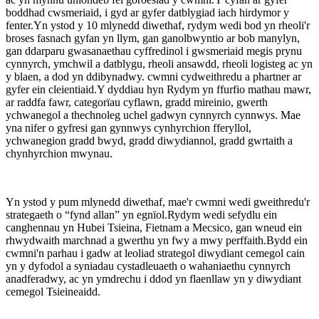
boddhad cwsmeriaid, i gyd ar gyfer datblygiad iach hirdymor y
fenter.Yn ystod y 10 mlynedd diwethaf, rydym wedi bod yn rheoli'r
broses fasnach gyfan yn llym, gan ganolbwyntio ar bob manylyn,
gan ddarparu gwasanaethau cyffredinol i gwsmeriaid megis prynu
cynnyrch, ymchwil a datblygu, rheoli ansawdd, rheoli logisteg ac yn
y blaen, a dod yn ddibynadwy. cwmni cydweithredu a phartner ar
gyfer ein cleientiaid.Y dyddiau hyn Rydym yn ffurfio mathau mawr,
ar raddfa fawr, categorïau cyflawn, gradd mireinio, gwerth
ychwanegol a thechnoleg uchel gadwyn cynnyrch cynnwys. Mae
yna nifer o gyfresi gan gynnwys cynhyrchion fferyllol,
ychwanegion gradd bwyd, gradd diwydiannol, gradd gwrtaith a
chynhyrchion mwynau.
Yn ystod y pum mlynedd diwethaf, mae'r cwmni wedi gweithredu'r
strategaeth o “fynd allan” yn egnïol.Rydym wedi sefydlu ein
canghennau yn Hubei Tsieina, Fietnam a Mecsico, gan wneud ein
rhwydwaith marchnad a gwerthu yn fwy a mwy perffaith.Bydd ein
cwmni'n parhau i gadw at leoliad strategol diwydiant cemegol cain
yn y dyfodol a syniadau cystadleuaeth o wahaniaethu cynnyrch
anadferadwy, ac yn ymdrechu i ddod yn flaenllaw yn y diwydiant
cemegol Tsieineaidd.