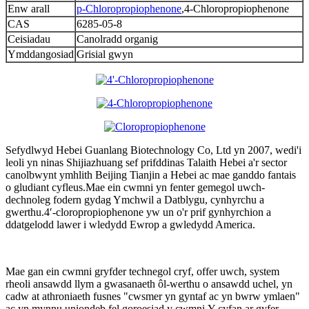
Enw arall
p-Chloropropiophenone
,4-Chloropropiophenone
CAS
6285-05-8
Ceisiadau
Canolradd organig
Ymddangosiad
Grisial gwyn
Sefydlwyd Hebei Guanlang Biotechnology Co, Ltd yn 2007, wedi'i
leoli yn ninas Shijiazhuang sef prifddinas Talaith Hebei a'r sector
canolbwynt ymhlith Beijing Tianjin a Hebei ac mae ganddo fantais
o gludiant cyfleus.Mae ein cwmni yn fenter gemegol uwch-
dechnoleg fodern gydag Ymchwil a Datblygu, cynhyrchu a
gwerthu.4′-cloropropiophenone yw un o'r prif gynhyrchion a
ddatgelodd lawer i wledydd Ewrop a gwledydd America.
Mae gan ein cwmni gryfder technegol cryf, offer uwch, system
rheoli ansawdd llym a gwasanaeth ôl-werthu o ansawdd uchel, yn
cadw at athroniaeth fusnes "cwsmer yn gyntaf ac yn bwrw ymlaen"
ac yn mynnu uniondeb fel goroesiad y cwmni.Y cyfan ar gyfer