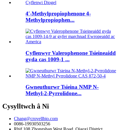
4′-Methylpropiophenone 4-
Methylpropiophen...
Cyflenwyr Valerophenone Tsieineaidd
gyda cas 1009-1 ...
Gwneuthurwr Tsieina NMP N-
Methyl-2-Pyrrolidone...
Cysylltwch â Ni
Chang@crovellbio.com
0086-19930503256
Rhif 108 Zhongshan West Road, Qiaoxi District,