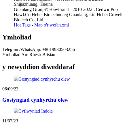
Shijiazhuang, Tsieina
Guanlang Group© Hawlfraint - 2010-2022 : Cedwir Pob
Hawl.Co Hebei Biotechnoleg Guanlang, Ltd Hebei Crovell
Biotech Co, Ltd.
Hot Tags
-
Map o'r wefan.xml
Ymholiad
Telegram/WhatsApp: +8619930503256
Ymholiad Am Rhestr Brisiau
y newyddion diweddaraf
06/09/23
Gostyngiad cynhyrchu olew
11/07/23