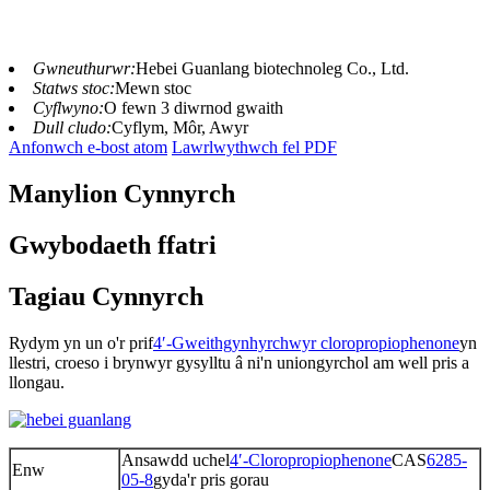
Gwneuthurwr:
Hebei Guanlang biotechnoleg Co., Ltd.
Statws stoc:
Mewn stoc
Cyflwyno:
O fewn 3 diwrnod gwaith
Dull cludo:
Cyflym, Môr, Awyr
Anfonwch e-bost atom
Lawrlwythwch fel PDF
Manylion Cynnyrch
Gwybodaeth ffatri
Tagiau Cynnyrch
Rydym yn un o'r prif
4′-Gweithgynhyrchwyr cloropropiophenone
yn
llestri, croeso i brynwyr gysylltu â ni'n uniongyrchol am well pris a
llongau.
Ansawdd uchel
4′-Cloropropiophenone
CAS
6285-
Enw
05-8
gyda'r pris gorau