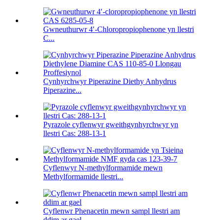
Gwneuthurwr 4′-Chloropropiophenone yn llestri
C...
Cynhyrchwyr Piperazine Diethy Anhydrus
Piperazine...
Pyrazole cyflenwyr gweithgynhyrchwyr yn
llestri Cas: 288-13-1
Cyflenwyr N-methylformamide mewn
Methylformamide llestri...
Cyflenwr Phenacetin mewn sampl llestri am
ddim ar gael