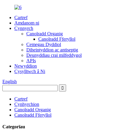
Cartref
Amdanom ni
Cynnyrch
Canolradd Organig
Canolradd Fferyllol
Cemegau Dyddiol
Diheintyddion ac antiseptig
Deunyddiau crai milfeddygol
APIs
Newyddion
Cysylltwch â Ni
English
Cartref
Cynhyrchion
Canolradd Organig
Canolradd Fferyllol
Categorïau