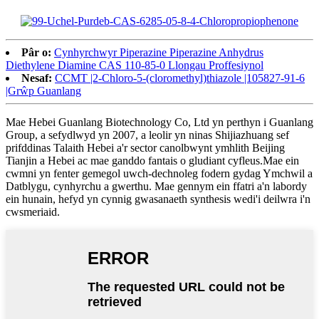
Pâr o:
Cynhyrchwyr Piperazine Piperazine Anhydrus
Diethylene Diamine CAS 110-85-0 Llongau Proffesiynol
Nesaf:
CCMT |2-Chloro-5-(cloromethyl)thiazole |105827-91-6
|Grŵp Guanlang
Mae Hebei Guanlang Biotechnology Co, Ltd yn perthyn i Guanlang
Group, a sefydlwyd yn 2007, a leolir yn ninas Shijiazhuang sef
prifddinas Talaith Hebei a'r sector canolbwynt ymhlith Beijing
Tianjin a Hebei ac mae ganddo fantais o gludiant cyfleus.Mae ein
cwmni yn fenter gemegol uwch-dechnoleg fodern gydag Ymchwil a
Datblygu, cynhyrchu a gwerthu. Mae gennym ein ffatri a'n labordy
ein hunain, hefyd yn cynnig gwasanaeth synthesis wedi'i deilwra i'n
cwsmeriaid.