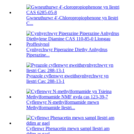
Gwneuthurwr 4′-Chloropropiophenone yn llestri
C...
Cynhyrchwyr Piperazine Diethy Anhydrus
Piperazine...
Pyrazole cyflenwyr gweithgynhyrchwyr yn
llestri Cas: 288-13-1
Cyflenwyr N-methylformamide mewn
Methylformamide llestri...
Cyflenwr Phenacetin mewn sampl llestri am
ddim ar gael