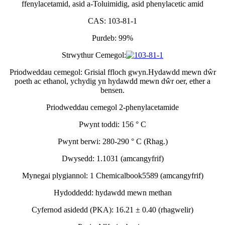
ffenylacetamid, asid a-Toluimidig, asid phenylacetic amid
CAS: 103-81-1
Purdeb: 99%
Strwythur Cemegol:
Priodweddau cemegol: Grisial ffloch gwyn.Hydawdd mewn dŵr
poeth ac ethanol, ychydig yn hydawdd mewn dŵr oer, ether a
bensen.
Priodweddau cemegol 2-phenylacetamide
Pwynt toddi: 156 ° C
Pwynt berwi: 280-290 ° C (Rhag.)
Dwysedd: 1.1031 (amcangyfrif)
Mynegai plygiannol: 1 Chemicalbook5589 (amcangyfrif)
Hydoddedd: hydawdd mewn methan
Cyfernod asidedd (PKA): 16.21 ± 0.40 (rhagwelir)