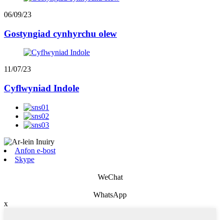
06/09/23
Gostyngiad cynhyrchu olew
11/07/23
Cyflwyniad Indole
Anfon e-bost
Skype
WeChat
WhatsApp
x