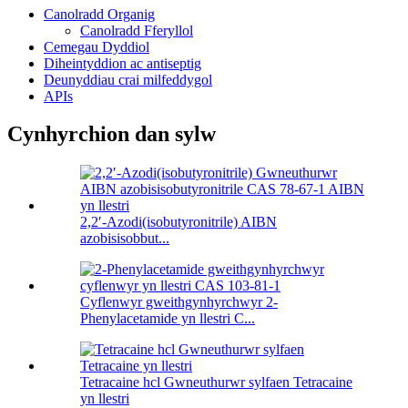
Canolradd Organig
Canolradd Fferyllol
Cemegau Dyddiol
Diheintyddion ac antiseptig
Deunyddiau crai milfeddygol
APIs
Cynhyrchion dan sylw
2,2′-Azodi(isobutyronitrile) AIBN
azobisisobbut...
Cyflenwyr gweithgynhyrchwyr 2-
Phenylacetamide yn llestri C...
Tetracaine hcl Gwneuthurwr sylfaen Tetracaine
yn llestri