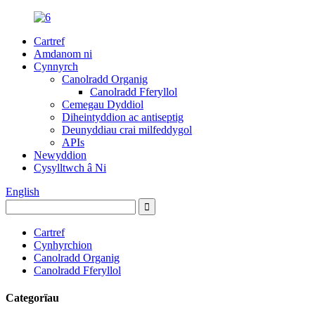
Cartref
Amdanom ni
Cynnyrch
Canolradd Organig
Canolradd Fferyllol
Cemegau Dyddiol
Diheintyddion ac antiseptig
Deunyddiau crai milfeddygol
APIs
Newyddion
Cysylltwch â Ni
English
Cartref
Cynhyrchion
Canolradd Organig
Canolradd Fferyllol
Categorïau