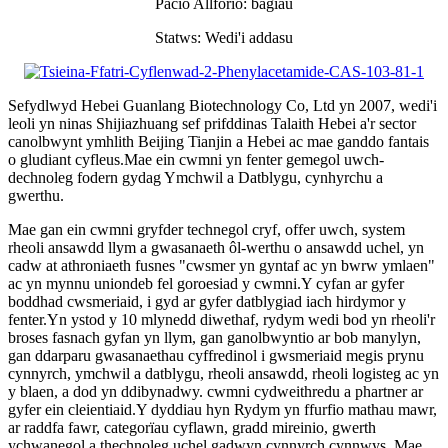
Pacio Allforio: bagiau
Statws: Wedi'i addasu
Sefydlwyd Hebei Guanlang Biotechnology Co, Ltd yn 2007, wedi'i
leoli yn ninas Shijiazhuang sef prifddinas Talaith Hebei a'r sector
canolbwynt ymhlith Beijing Tianjin a Hebei ac mae ganddo fantais
o gludiant cyfleus.Mae ein cwmni yn fenter gemegol uwch-
dechnoleg fodern gydag Ymchwil a Datblygu, cynhyrchu a
gwerthu.
Mae gan ein cwmni gryfder technegol cryf, offer uwch, system
rheoli ansawdd llym a gwasanaeth ôl-werthu o ansawdd uchel, yn
cadw at athroniaeth fusnes "cwsmer yn gyntaf ac yn bwrw ymlaen"
ac yn mynnu uniondeb fel goroesiad y cwmni.Y cyfan ar gyfer
boddhad cwsmeriaid, i gyd ar gyfer datblygiad iach hirdymor y
fenter.Yn ystod y 10 mlynedd diwethaf, rydym wedi bod yn rheoli'r
broses fasnach gyfan yn llym, gan ganolbwyntio ar bob manylyn,
gan ddarparu gwasanaethau cyffredinol i gwsmeriaid megis prynu
cynnyrch, ymchwil a datblygu, rheoli ansawdd, rheoli logisteg ac yn
y blaen, a dod yn ddibynadwy. cwmni cydweithredu a phartner ar
gyfer ein cleientiaid.Y dyddiau hyn Rydym yn ffurfio mathau mawr,
ar raddfa fawr, categorïau cyflawn, gradd mireinio, gwerth
ychwanegol a thechnoleg uchel gadwyn cynnyrch cynnwys. Mae