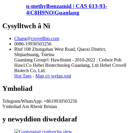
n-methylbenzamid | CAS 613-93-
4|C8H9NO|Guanlang
Cysylltwch â Ni
Chang@crovellbio.com
0086-19930503256
Rhif 108 Zhongshan West Road, Qiaoxi District,
Shijiazhuang, Tsieina
Guanlang Group© Hawlfraint - 2010-2022 : Cedwir Pob
Hawl.Co Hebei Biotechnoleg Guanlang, Ltd Hebei Crovell
Biotech Co, Ltd.
Hot Tags
-
Map o'r wefan.xml
Ymholiad
Telegram/WhatsApp: +8619930503256
Ymholiad Am Rhestr Brisiau
y newyddion diweddaraf