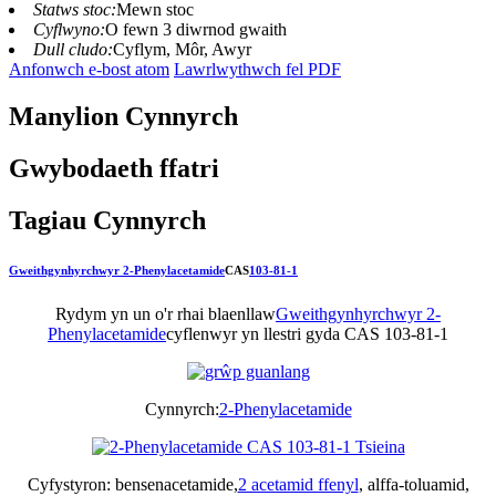
Statws stoc:
Mewn stoc
Cyflwyno:
O fewn 3 diwrnod gwaith
Dull cludo:
Cyflym, Môr, Awyr
Anfonwch e-bost atom
Lawrlwythwch fel PDF
Manylion Cynnyrch
Gwybodaeth ffatri
Tagiau Cynnyrch
Gweithgynhyrchwyr 2-Phenylacetamide
CAS
103-81-1
Rydym yn un o'r rhai blaenllaw
Gweithgynhyrchwyr 2-
Phenylacetamide
cyflenwyr yn llestri gyda CAS 103-81-1
Cynnyrch:
2-Phenylacetamide
Cyfystyron: bensenacetamide,
2 acetamid ffenyl
, alffa-toluamid,