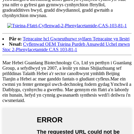
yna nifer o gyfresi gan gynnwys cynhyrchion fferyllol,
gradeadditives bwyd, gradd diwydiannol, gradd gwrtaith a
chynhyrchion mwynau.
Pâr o:
Tetracaine hcl Gwneuthurwr sylfaen Tetracaine yn llestri
Nesaf:
Cyflenwad OEM Tsieina Purdeb Ansawdd Uchel mewn
Stoc 2-Phenylacetamide CAS 103-81-1
Mae Hebei Guanlang Biotechnology Co, Ltd yn perthyn i Guanlang
Group, a sefydlwyd yn 2007, a leolir yn ninas Shijiazhuang sef
prifddinas Talaith Hebei a'r sector canolbwynt ymhlith Beijing
Tianjin a Hebei ac mae ganddo fantais o gludiant cyfleus.Mae ein
cwmni yn fenter gemegol uwch-dechnoleg fodern gydag Ymchwil a
Datblygu, cynhyrchu a gwerthu. Mae gennym ein ffatri a'n labordy
ein hunain, hefyd yn cynnig gwasanaeth synthesis wedi'i deilwra i'n
cwsmeriaid.