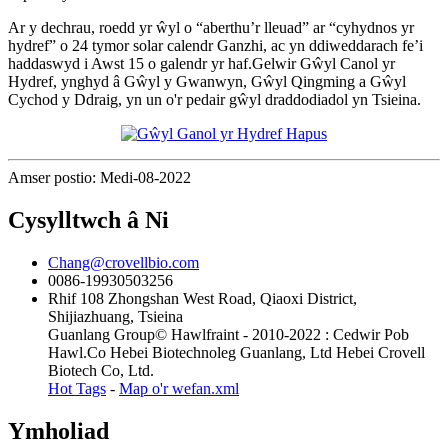
Ar y dechrau, roedd yr ŵyl o “aberthu’r lleuad” ar “cyhydnos yr
hydref” o 24 tymor solar calendr Ganzhi, ac yn ddiweddarach fe’i
haddaswyd i Awst 15 o galendr yr haf.Gelwir Gŵyl Canol yr
Hydref, ynghyd â Gŵyl y Gwanwyn, Gŵyl Qingming a Gŵyl
Cychod y Ddraig, yn un o'r pedair gŵyl draddodiadol yn Tsieina.
Amser postio: Medi-08-2022
Cysylltwch â Ni
Chang@crovellbio.com
0086-19930503256
Rhif 108 Zhongshan West Road, Qiaoxi District,
Shijiazhuang, Tsieina
Guanlang Group© Hawlfraint - 2010-2022 : Cedwir Pob
Hawl.Co Hebei Biotechnoleg Guanlang, Ltd Hebei Crovell
Biotech Co, Ltd.
Hot Tags
-
Map o'r wefan.xml
Ymholiad