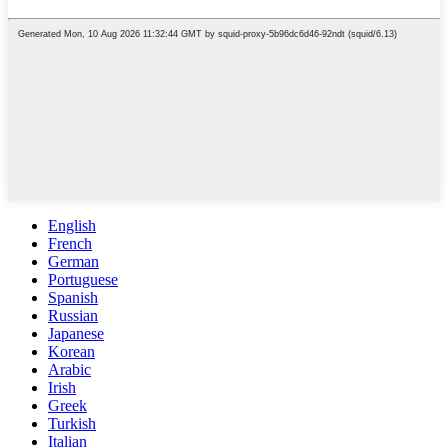
English
French
German
Portuguese
Spanish
Russian
Japanese
Korean
Arabic
Irish
Greek
Turkish
Italian