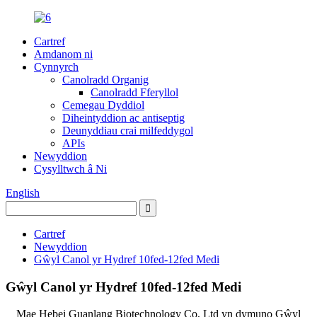
Cartref
Amdanom ni
Cynnyrch
Canolradd Organig
Canolradd Fferyllol
Cemegau Dyddiol
Diheintyddion ac antiseptig
Deunyddiau crai milfeddygol
APIs
Newyddion
Cysylltwch â Ni
English
Cartref
Newyddion
Gŵyl Canol yr Hydref 10fed-12fed Medi
Gŵyl Canol yr Hydref 10fed-12fed Medi
Mae Hebei Guanlang Biotechnology Co, Ltd yn dymuno Gŵyl