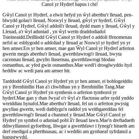
Canol yr Hydref hapus i chi!
Gŵyl Canol yr Hydref, a elwir hefyd yn ŵyl aberthu'r lleuad, pen-
blwydd golau'r lleuad, Noswyl y lleuad, gŵyl yr hydref, Gŵyl
Canol yr Hydref, Gŵyl addoli'r lleuad, dydd mam y lleuad, Gŵyl y
Lleuad, a'r ŵyl aduniad , yn ŵyl werin draddodiadol
Tsieineaidd.Deilliodd Gŵyl Canol yr Hydref o addoli ffenomenau
nefol ac esblygodd o addoliad y lleuad ar Noswyl yr hydref yn yr
hen amser.Ers yr hen amser, mae gan Ŵyl Canol yr Hydref arferion
gwerin megis aberthu'r lleuad, gwerthfawrogi'r lleuad, bwyta
cacennau lleuad, gwylio llusernau, gwerthfawrogi blodau
osmanthus, ac yfed gwin osmanthus.Mae wedi'i drosglwyddo hyd
heddiw ac wedi para am amser hir.
Tarddodd Gŵyl Canol yr Hydref yn yr hen amser, ei boblogeiddio
yn y Brenhinllin Han a'i chwblhau yn y Brenhinllin Tang.Mae
Gŵyl Canol yr Hydref yn synthesis o arferion tymhorol yr
hydref.Mae gan y rhan fwyaf o'r ŵyl a'r ffactorau arfer sydd ynddo
wreiddiau hynafol.Mae aberthu'r lleuad, fel un o arferion pwysig
gwyliau gwerin, wedi datblygu'n raddol yn weithgareddau fel
gwerthfawrogi'r lleuad a chanmol y lleuad.Mae Gŵyl Canol yr
Hydref yn symbol o aduniad pobl â'r lleuad lawn.Mae'n dreftadaeth
ddiwylliannol gyfoethog, lliwgar a gwerthfawr i fynegi'r hiraeth am
dref enedigol a pherthnasau, ac i weddïo am gynhaeaf syfrdanol a
hapusrwydd.