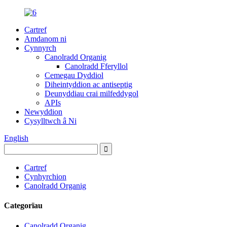
Cartref
Amdanom ni
Cynnyrch
Canolradd Organig
Canolradd Fferyllol
Cemegau Dyddiol
Diheintyddion ac antiseptig
Deunyddiau crai milfeddygol
APIs
Newyddion
Cysylltwch â Ni
English
Cartref
Cynhyrchion
Canolradd Organig
Categorïau
Canolradd Organig