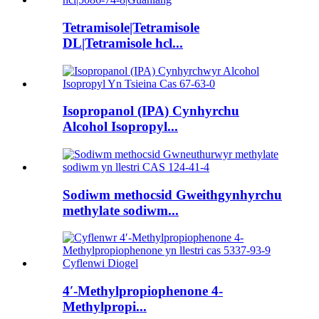
Tetramisole|Tetramisole
DL|Tetramisole hcl...
Isopropanol (IPA) Cynhyrchu
Alcohol Isopropyl...
Sodiwm methocsid Gweithgynhyrchu
methylate sodiwm...
4′-Methylpropiophenone 4-
Methylpropi...