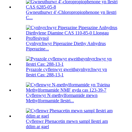
Gwneuthurwr 4′-Chloropropiophenone yn llestri
C...
Cynhyrchwyr Piperazine Diethy Anhydrus
Piperazine...
Pyrazole cyflenwyr gweithgynhyrchwyr yn
llestri Cas: 288-13-1
Cyflenwyr N-methylformamide mewn
Methylformamide llestri...
Cyflenwr Phenacetin mewn sampl llestri am
ddim ar gael