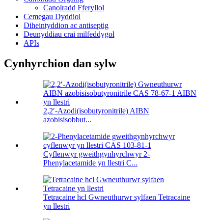
Canolradd Fferyllol
Cemegau Dyddiol
Diheintyddion ac antiseptig
Deunyddiau crai milfeddygol
APIs
Cynhyrchion dan sylw
2,2′-Azodi(isobutyronitrile) AIBN
azobisisobbut...
Cyflenwyr gweithgynhyrchwyr 2-
Phenylacetamide yn llestri C...
Tetracaine hcl Gwneuthurwr sylfaen Tetracaine
yn llestri