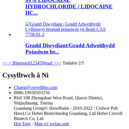
99% LIDOCAINE
HYDROCHLORIDE / LIDOCAINE
HC...
Gradd Diwydiant/Gradd Adweithydd
Potasiwm br...
<<
< Blaenorol
1
2
3
4
5
Nesaf >
>>
Tudalen 2/5
Cysylltwch â Ni
Chang@crovellbio.com
0086-19930503256
Rhif 108 Zhongshan West Road, Qiaoxi District,
Shijiazhuang, Tsieina
Guanlang Group© Hawlfraint - 2010-2022 : Cedwir Pob
Hawl.Co Hebei Biotechnoleg Guanlang, Ltd Hebei Crovell
Biotech Co, Ltd.
Hot Tags
-
Map o'r wefan.xml