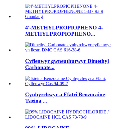
4′-METHYLPROPIOPHENO 4-
METHYLPROPIOPHENO...
Cyflenwyr gwneuthurwyr Dimethyl
Carbonate...
Cynhyrchwyr a Ffatri Benzocaine
Tsieina ...