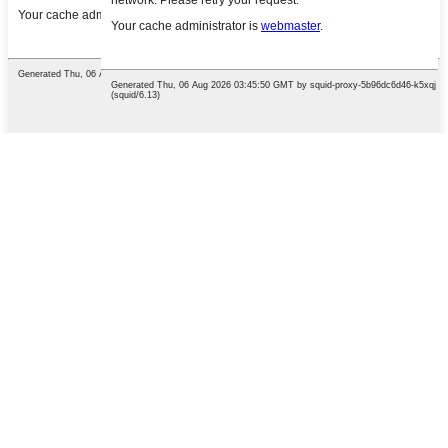
English
French
German
Portuguese
Spanish
Russian
Japanese
Korean
Arabic
Irish
Greek