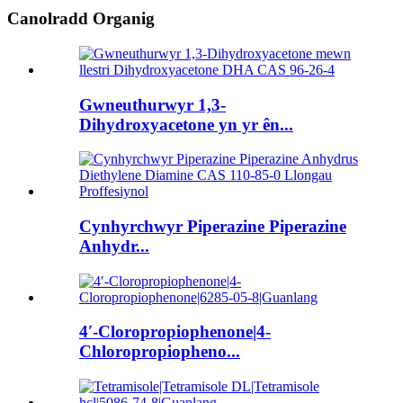
Canolradd Organig
Gwneuthurwyr 1,3-
Dihydroxyacetone yn yr ên...
Cynhyrchwyr Piperazine Piperazine
Anhydr...
4′-Cloropropiophenone|4-
Chloropropiopheno...