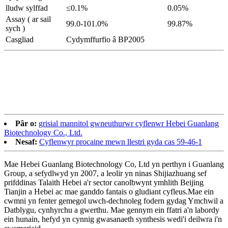
lludw sylffad
≤0.1%
0.05%
Assay ( ar sail
99.0-101.0%
99.87%
sych )
Casgliad
Cydymffurfio â BP2005
Pâr o:
grisial mannitol gwneuthurwr cyflenwr Hebei Guanlang
Biotechnology Co., Ltd.
Nesaf:
Cyflenwyr procaine mewn llestri gyda cas 59-46-1
Mae Hebei Guanlang Biotechnology Co, Ltd yn perthyn i Guanlang
Group, a sefydlwyd yn 2007, a leolir yn ninas Shijiazhuang sef
prifddinas Talaith Hebei a'r sector canolbwynt ymhlith Beijing
Tianjin a Hebei ac mae ganddo fantais o gludiant cyfleus.Mae ein
cwmni yn fenter gemegol uwch-dechnoleg fodern gydag Ymchwil a
Datblygu, cynhyrchu a gwerthu. Mae gennym ein ffatri a'n labordy
ein hunain, hefyd yn cynnig gwasanaeth synthesis wedi'i deilwra i'n