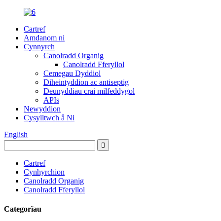
Cartref
Amdanom ni
Cynnyrch
Canolradd Organig
Canolradd Fferyllol
Cemegau Dyddiol
Diheintyddion ac antiseptig
Deunyddiau crai milfeddygol
APIs
Newyddion
Cysylltwch â Ni
English
Cartref
Cynhyrchion
Canolradd Organig
Canolradd Fferyllol
Categorïau