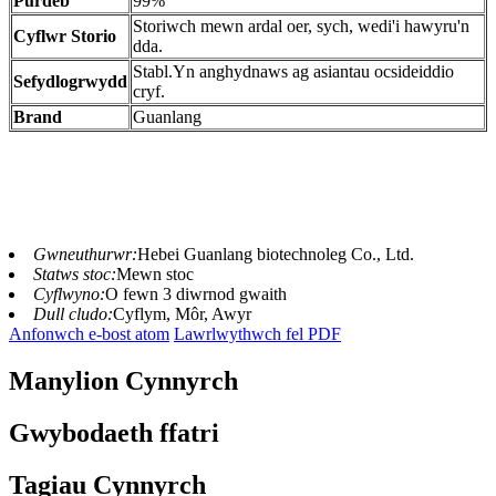
Purdeb
99%
Storiwch mewn ardal oer, sych, wedi'i hawyru'n
Cyflwr Storio
dda.
Stabl.Yn anghydnaws ag asiantau ocsideiddio
Sefydlogrwydd
cryf.
Brand
Guanlang
Gwneuthurwr:
Hebei Guanlang biotechnoleg Co., Ltd.
Statws stoc:
Mewn stoc
Cyflwyno:
O fewn 3 diwrnod gwaith
Dull cludo:
Cyflym, Môr, Awyr
Anfonwch e-bost atom
Lawrlwythwch fel PDF
Manylion Cynnyrch
Gwybodaeth ffatri
Tagiau Cynnyrch