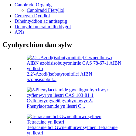
Canolradd Organig
Canolradd Fferyllol
Cemegau Dyddiol
Diheintyddion ac antiseptig
Deunyddiau crai milfeddygol
APIs
Cynhyrchion dan sylw
2,2′-Azodi(isobutyronitrile) AIBN
azobisisobbut...
Cyflenwyr gweithgynhyrchwyr 2-
Phenylacetamide yn llestri C...
Tetracaine hcl Gwneuthurwr sylfaen Tetracaine
yn llestri