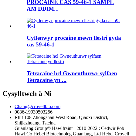
PROCAINE CAS 59-46-1 SAMPL
AM DDIM...
Cyflenwyr procaine mewn llestri gyda
cas 59-46-1
Tetracaine hcl Gwneuthurwr sylfaen
Tetracaine yn ...
Cysylltwch â Ni
Chang@crovellbio.com
0086-19930503256
Rhif 108 Zhongshan West Road, Qiaoxi District,
Shijiazhuang, Tsieina
Guanlang Group© Hawlfraint - 2010-2022 : Cedwir Pob
Hawl.Co Hebei Biotechnoleg Guanlang, Ltd Hebei Crovell