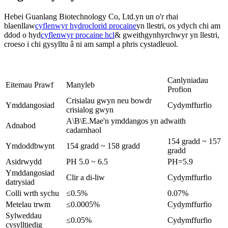
Hebei Guanlang Biotechnology Co, Ltd.yn un o'r rhai
blaenllaw
cyflenwyr hydroclorid procaine
yn llestri, os ydych chi am
ddod o hyd
cyflenwyr procaine hcl
& gweithgynhyrchwyr yn llestri,
croeso i chi gysylltu â ni am sampl a phris cystadleuol.
Canlyniadau
Eitemau Prawf
Manyleb
Profion
Crisialau gwyn neu bowdr
Ymddangosiad
Cydymffurfio
crisialog gwyn
A\B\E.Mae'n ymddangos yn adwaith
Adnabod
cadarnhaol
154 gradd ~ 157
Ymdoddbwynt
154 gradd ~ 158 gradd
gradd
Asidrwydd
PH 5.0 ~ 6.5
PH=5.9
Ymddangosiad
Clir a di-liw
Cydymffurfio
datrysiad
Colli wrth sychu
≤0.5%
0.07%
Metelau trwm
≤0.0005%
Cydymffurfio
Sylweddau
≤0.05%
Cydymffurfio
cysylltiedig