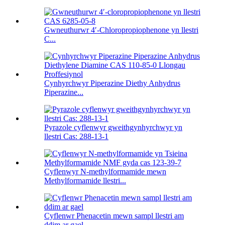
Gwneuthurwr 4′-Chloropropiophenone yn llestri
C...
Cynhyrchwyr Piperazine Diethy Anhydrus
Piperazine...
Pyrazole cyflenwyr gweithgynhyrchwyr yn
llestri Cas: 288-13-1
Cyflenwyr N-methylformamide mewn
Methylformamide llestri...
Cyflenwr Phenacetin mewn sampl llestri am
ddim ar gael