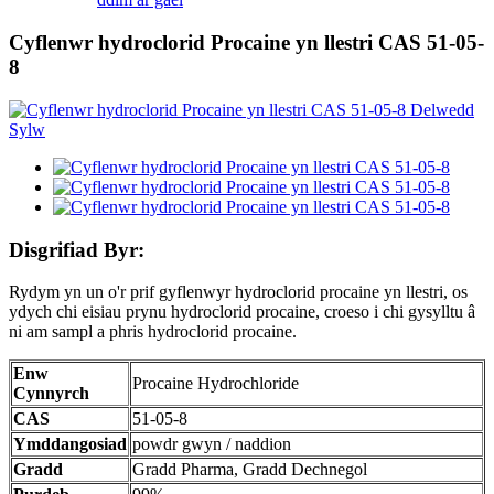
Cyflenwr hydroclorid Procaine yn llestri CAS 51-05-
8
Disgrifiad Byr:
Rydym yn un o'r prif gyflenwyr hydroclorid procaine yn llestri, os
ydych chi eisiau prynu hydroclorid procaine, croeso i chi gysylltu â
ni am sampl a phris hydroclorid procaine.
Enw
Procaine Hydrochloride
Cynnyrch
CAS
51-05-8
Ymddangosiad
powdr gwyn / naddion
Gradd
Gradd Pharma, Gradd Dechnegol