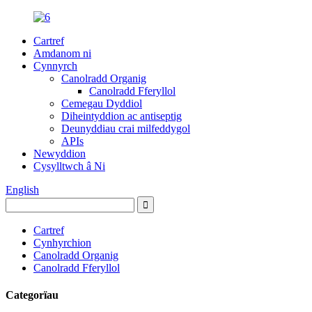
Cartref
Amdanom ni
Cynnyrch
Canolradd Organig
Canolradd Fferyllol
Cemegau Dyddiol
Diheintyddion ac antiseptig
Deunyddiau crai milfeddygol
APIs
Newyddion
Cysylltwch â Ni
English
Cartref
Cynhyrchion
Canolradd Organig
Canolradd Fferyllol
Categorïau