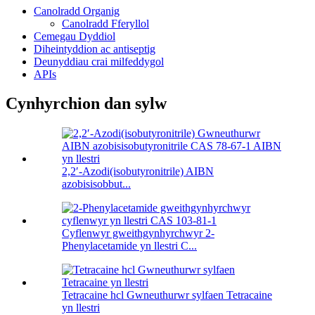
Canolradd Organig
Canolradd Fferyllol
Cemegau Dyddiol
Diheintyddion ac antiseptig
Deunyddiau crai milfeddygol
APIs
Cynhyrchion dan sylw
2,2′-Azodi(isobutyronitrile) AIBN
azobisisobbut...
Cyflenwyr gweithgynhyrchwyr 2-
Phenylacetamide yn llestri C...
Tetracaine hcl Gwneuthurwr sylfaen Tetracaine
yn llestri