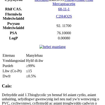
Mercaptoacetig
Rhif CAS.
68-11-1
Fformiwla
C2H4O2S
Moleciwlaidd
Pwysau
92. 11700
Moleciwlaidd
PSA
76.10000
LogP
0.00080
Eitemau
Manylebau
Ymddangosiad
Hylif di-liw
Purdeb
≥99%
Lliw (Co-Pt)
≤15
Dwfr
≤0.5%
Cais:
Defnyddir asid 1.Thioglycolic yn bennaf fel asiant cyrlio, asiant
unhairing, sefydlogwr gwenwynig isel neu nad yw'n wenwynig o
PVC, cychwynnwr, cyflymydd ac asiant trosglwyddo cadwyn o