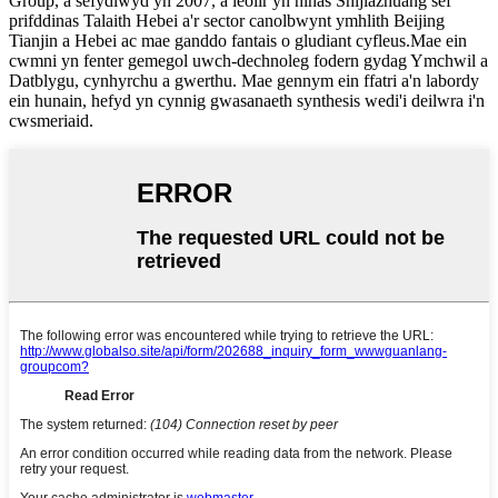
Group, a sefydlwyd yn 2007, a leolir yn ninas Shijiazhuang sef
prifddinas Talaith Hebei a'r sector canolbwynt ymhlith Beijing
Tianjin a Hebei ac mae ganddo fantais o gludiant cyfleus.Mae ein
cwmni yn fenter gemegol uwch-dechnoleg fodern gydag Ymchwil a
Datblygu, cynhyrchu a gwerthu. Mae gennym ein ffatri a'n labordy
ein hunain, hefyd yn cynnig gwasanaeth synthesis wedi'i deilwra i'n
cwsmeriaid.