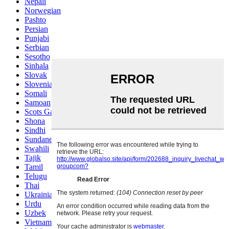
Nepali
Norwegian
Pashto
Persian
Punjabi
Serbian
Sesotho
Sinhala
Slovak
Slovenian
Somali
Samoan
Scots Gaelic
Shona
Sindhi
Sundanese
Swahili
Tajik
Tamil
Telugu
Thai
Ukrainian
Urdu
Uzbek
Vietnamese