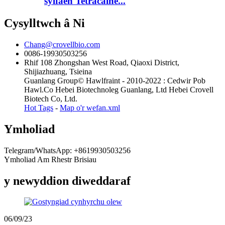
sylfaen Tetracaine...
Cysylltwch â Ni
Chang@crovellbio.com
0086-19930503256
Rhif 108 Zhongshan West Road, Qiaoxi District,
Shijiazhuang, Tsieina
Guanlang Group© Hawlfraint - 2010-2022 : Cedwir Pob
Hawl.Co Hebei Biotechnoleg Guanlang, Ltd Hebei Crovell
Biotech Co, Ltd.
Hot Tags
-
Map o'r wefan.xml
Ymholiad
Telegram/WhatsApp: +8619930503256
Ymholiad Am Rhestr Brisiau
y newyddion diweddaraf
06/09/23