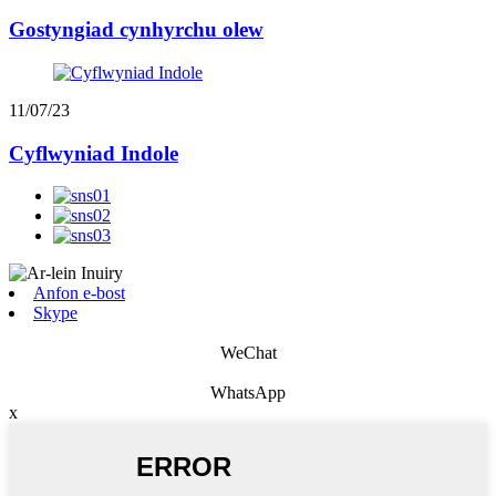
Gostyngiad cynhyrchu olew
11/07/23
Cyflwyniad Indole
Anfon e-bost
Skype
WeChat
WhatsApp
x