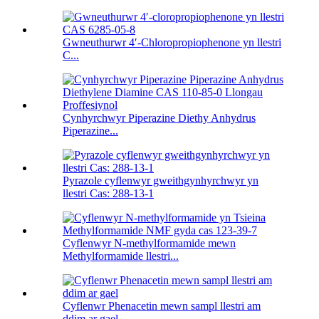
Gwneuthurwr 4′-Chloropropiophenone yn llestri
C...
Cynhyrchwyr Piperazine Diethy Anhydrus
Piperazine...
Pyrazole cyflenwyr gweithgynhyrchwyr yn
llestri Cas: 288-13-1
Cyflenwyr N-methylformamide mewn
Methylformamide llestri...
Cyflenwr Phenacetin mewn sampl llestri am
ddim ar gael