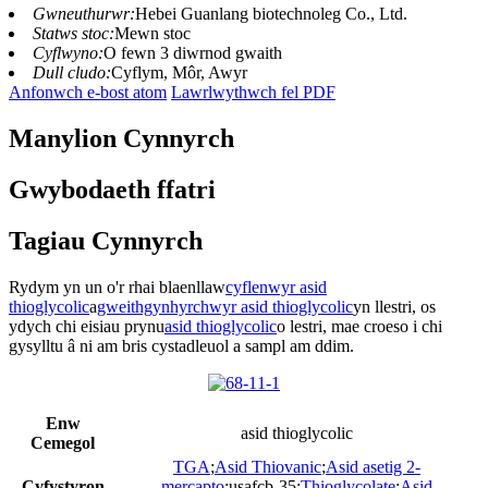
Gwneuthurwr:
Hebei Guanlang biotechnoleg Co., Ltd.
Statws stoc:
Mewn stoc
Cyflwyno:
O fewn 3 diwrnod gwaith
Dull cludo:
Cyflym, Môr, Awyr
Anfonwch e-bost atom
Lawrlwythwch fel PDF
Manylion Cynnyrch
Gwybodaeth ffatri
Tagiau Cynnyrch
Rydym yn un o'r rhai blaenllaw
cyflenwyr asid
thioglycolic
a
gweithgynhyrchwyr asid thioglycolic
yn llestri, os
ydych chi eisiau prynu
asid thioglycolic
o lestri, mae croeso i chi
gysylltu â ni am bris cystadleuol a sampl am ddim.
Enw
asid thioglycolic
Cemegol
TGA
;
Asid Thiovanic
;
Asid asetig 2-
Cyfystyron
mercapto
;usafcb-35;
Thioglycolate
;
Asid