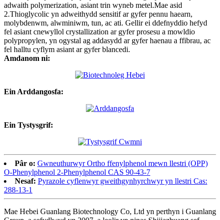
adwaith polymerization, asiant trin wyneb metel.Mae asid
2.Thioglycolic yn adweithydd sensitif ar gyfer pennu haearn,
molybdenwm, alwminiwm, tun, ac ati. Gellir ei ddefnyddio hefyd
fel asiant cnewyllol crystallization ar gyfer prosesu a mowldio
polypropylen, yn ogystal ag addasydd ar gyfer haenau a ffibrau, ac
fel halltu cyflym asiant ar gyfer blancedi.
Amdanom ni:
Ein Arddangosfa:
Ein Tystysgrif:
Pâr o:
Gwneuthurwyr Ortho ffenylphenol mewn llestri (OPP)
O-Phenylphenol 2-Phenylphenol CAS 90-43-7
Nesaf:
Pyrazole cyflenwyr gweithgynhyrchwyr yn llestri Cas:
288-13-1
Mae Hebei Guanlang Biotechnology Co, Ltd yn perthyn i Guanlang